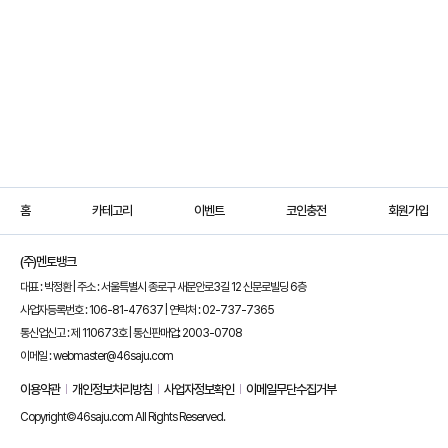
홈
카테고리
이벤트
코인충전
회원가입
(주)멘토뱅크
대표 : 박정환 | 주소 : 서울특별시 종로구 새문안로3길 12 신문로빌딩 6층
사업자등록번호 : 106-81-47637 | 연락처 : 02-737-7365
통신업신고 : 제 110673호 | 통신판매업: 2003-0708
이메일 : webmaster@46saju.com
이용약관
개인정보처리방침
사업자정보확인
이메일무단수집거부
Copyright©46saju.com All Rights Reserved.