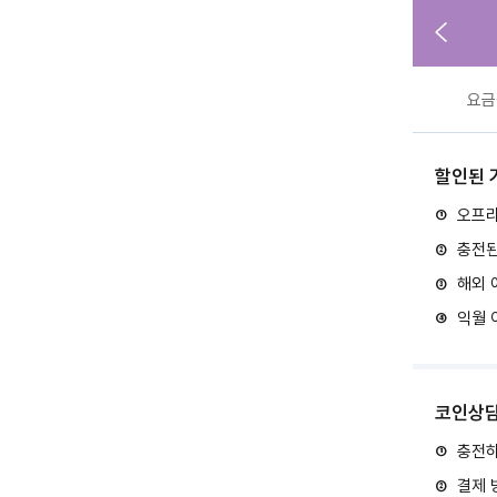
요금
할인된 
오프라
①
충전된
②
해외 
③
익월 
④
코인상담
충전하
①
결제 
②