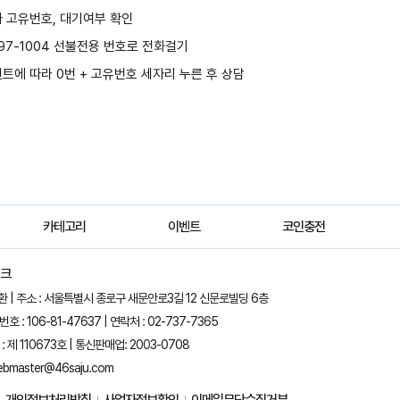
 고유번호, 대기여부 확인
397-1004 선불전용 번호로 전화걸기
트에 따라 0번 + 고유번호 세자리 누른 후 상담
카테고리
이벤트
코인충전
뱅크
정환 | 주소 : 서울특별시 종로구 새문안로3길 12 신문로빌딩 6층
 : 106-81-47637 | 연락처 : 02-737-7365
 제 110673호 | 통신판매업: 2003-0708
ebmaster@46saju.com
개인정보처리방침
사업자정보확인
이메일무단수집거부