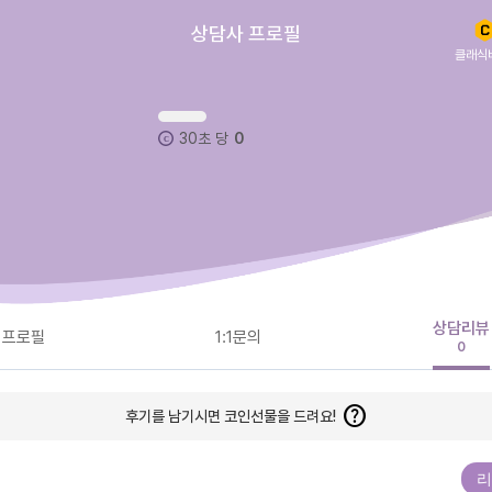
상담사 프로필
클래식
30초 당
0
상담리뷰
프로필
1:1문의
0
help
후기를 남기시면 코인선물을 드려요!
리