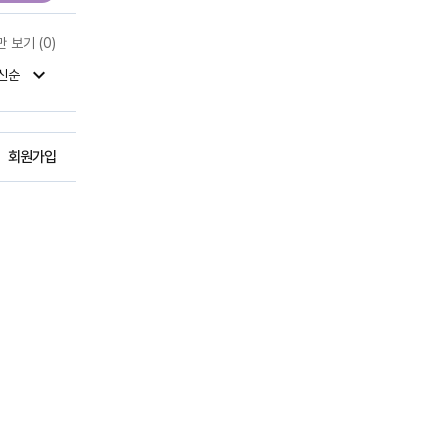
(
0
)
만 보기
expand_more
신순
회원가입