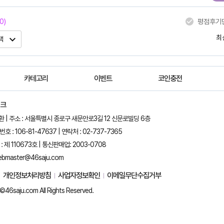
0
)
평점후기
expand_more
최
택
카테고리
이벤트
코인충전
뱅크
정환 | 주소 : 서울특별시 종로구 새문안로3길 12 신문로빌딩 6층
 : 106-81-47637 | 연락처 : 02-737-7365
 제 110673호 | 통신판매업: 2003-0708
ebmaster@46saju.com
개인정보처리방침
사업자정보확인
이메일무단수집거부
©46saju.com All Rights Reserved.