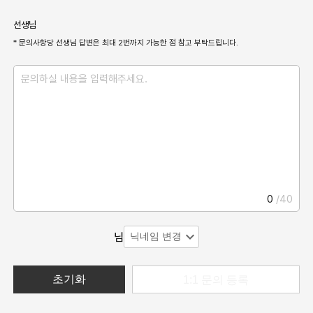
선생님
* 문의사항당 선생님 답변은 최대 2번까지 가능한 점 참고 부탁드립니다.
0
/
40
expand_more
님
닉네임 변경
초기화
1:1 문의 등록