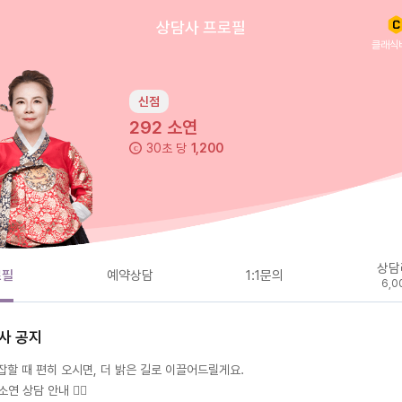
상담사 프로필
클래식
신점
292
소연
30초 당
1,200
상담
로필
예약상담
1:1문의
6,0
사 공지
잡할 때 편히 오시면, 더 밝은 길로 이끌어드릴게요.
2 소연 상담 안내 🙇‍♀️
