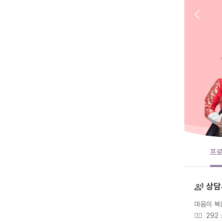
프
상담
마음이 복
🙇‍♀️  29