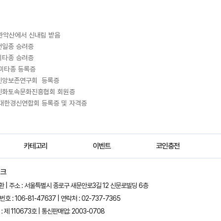
 관악산에서 신내림 받음

일종 승려증

타종 승려증

미타종 등록증 

앙보존연구회  등록증 

화토속문화진흥협회 회원증 

대한경신연합회 등록증 및 자격증
카테고리
이벤트
코인충전
뱅크
정환 | 주소 : 서울특별시 종로구 새문안로3길 12 신문로빌딩 6층
 : 106-81-47637 | 연락처 : 02-737-7365
 제 110673호 | 통신판매업: 2003-0708