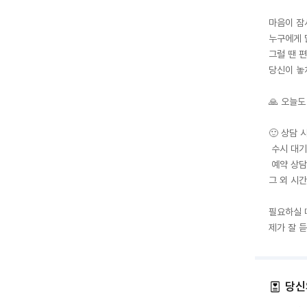
마음이 잠시
누구에게 
그럴 땐 편
당신이 놓
🙏 오늘도
🙂 상담 시
 수시 대기 

 예약 상담 : 밤 10~12시

그 외 시
필요하실 
제가 잘 듣
당신