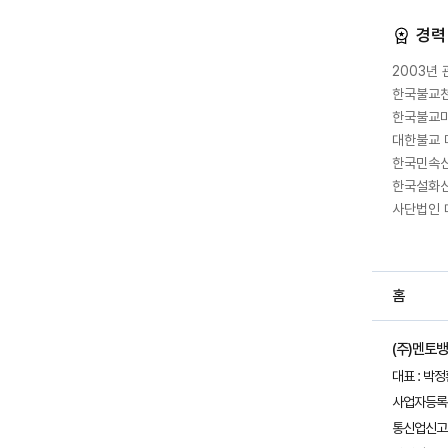
경력
2003년
한국불교천
한국불교미
대한불교 
한국민속신
한국설화신
사단법인 
홈
(주)멘토
대표 : 박
사업자등록번호
통신업신고 :